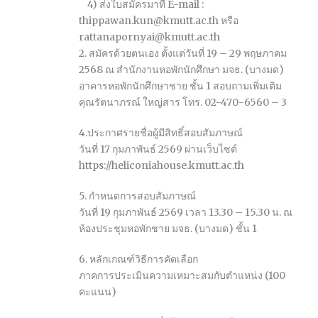
4) ส่งใบสมัครมาที่ E-mail :
thippawan.kun@kmutt.ac.th หรือ
rattanaporn.yai@kmutt.ac.th
2. สมัครด้วยตนเอง ตั้งแต่วันที่ 19 – 29 พฤษภาคม
2568 ณ สำนักงานหอพักนักศึกษา มจธ. (บางมด)
อาคารหอพักนักศึกษาชาย ชั้น 1 สอบถามเพิ่มเติม
คุณรัตนาภรณ์ ใหญ่สาร โทร. 02-470-6560 – 3
4.ประกาศรายชื่อผู้มีสิทธิ์สอบสัมภาษณ์
วันที่ 17 กุมภาพันธ์ 2569 ผ่านเว็บไซต์
https://heliconiahouse.kmutt.ac.th
5. กำหนดการสอบสัมภาษณ์
วันที่ 19 กุมภาพันธ์ 2569 เวลา 13.30 – 15.30 น. ณ
ห้องประชุมหอพักชาย มจธ. (บางมด) ชั้น 1
6. หลักเกณฑ์วิธีการคัดเลือก
ภาคการประเมินความเหมาะสมกับตำแหน่ง (100
คะแนน)